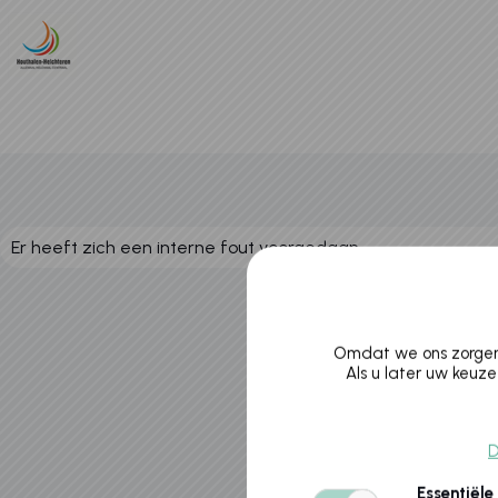
Er heeft zich een interne fout voorgedaan
Omdat we ons zorgen 
Als u later uw keuze
D
Essentiële