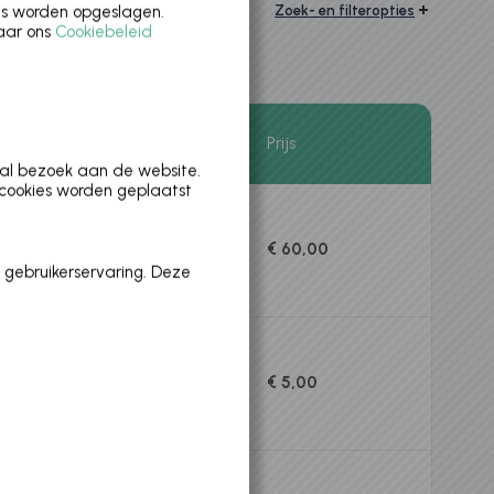
es worden opgeslagen.
Zoek- en filteropties
naar ons
Cookiebeleid
Startdatum
Einddatum
Prijs
aal bezoek aan de website.
 cookies worden geplaatst
€ 60,00
10-8-2026
14-8-2026
 gebruikerservaring. Deze
€ 5,00
5-9-2026
5-9-2026