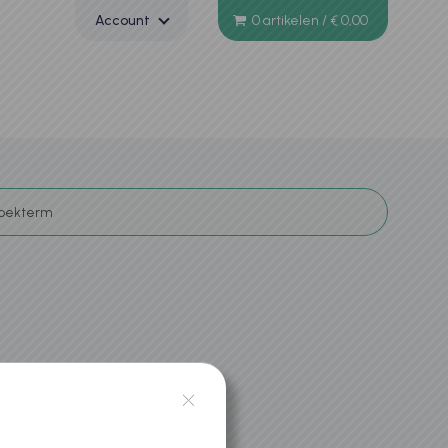
Account
0 artikelen
/
€ 0,00