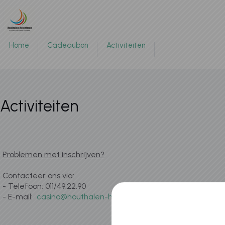
Home
Cadeaubon
Activiteiten
Activiteiten
Problemen met inschrijven?
Contacteer ons via:
- Telefoon: 011/49.22.90
- E-mail:
casino@houthalen-helchteren.be