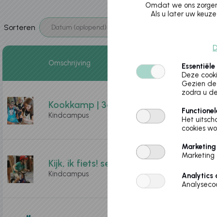
Omdat we ons zorgen 
Als u later uw keuze
Sorteren
D
Omschrijving
Essentiële
Deze cooki
Gezien de 
zodra u de
Kookkamp | 3e - 6e leerjaar | 10/08 - 1
Functionel
Kindcampus
Het uitsch
cookies wo
Marketing
Marketing 
Kijk, ik fiets! sessie 4| za 5/09/26 (9u3
Kindcampus
Analytics 
Analysecoo