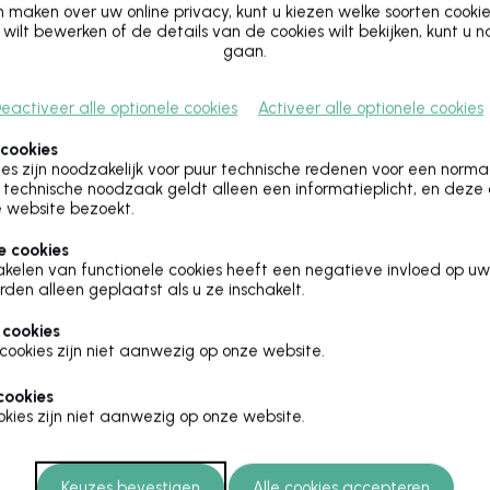
maken over uw online privacy, kunt u kiezen welke soorten cooki
 wilt bewerken of de details van de cookies wilt bekijken, kunt u 
gaan.
eactiveer alle optionele cookies
Activeer alle optionele cookies
Beschikbaarheid
 cookies
es zijn noodzakelijk voor puur technische redenen voor een norm
technische noodzaak geldt alleen een informatieplicht, en deze
 website bezoekt.
4/08
Volzet
e cookies
U kunt zich aanmelden voor de wachtlijst.
akelen van functionele cookies heeft een negatieve invloed op uw
rden alleen geplaatst als u ze inschakelt.
 cookies
cookies zijn niet aanwezig op onze website.
0-12u30)
Bijna volzet
cookies
kies zijn niet aanwezig op onze website.