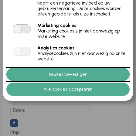
heeft een negatieve invloed op uw
Locatie:
gebruikerservaring. Deze cookies worden
Cultuurhuis Casino
alleen geplaatst als u ze inschakelt.
Varenstraat 22 A
Marketing cookies
3530 Houthalen-Helchteren, België
Marketing cookies zijn niet aanwezig op
Aanvang
onze website.
15-04-2026
Einde
Analytics cookies
Analysecookies zijn niet aanwezig op onze
15-04-2026
website.
Max. inschrijvingen
15
De knutselworkshop is enkel
toegankelijk voor kinderen met een
filmticket.
Delen:
Prijs: