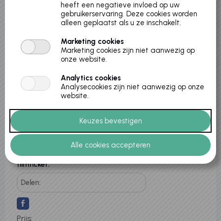
heeft een negatieve invloed op uw
Locatie:
gebruikerservaring. Deze cookies worden
Cultuurhuis Casino
alleen geplaatst als u ze inschakelt.
Varenstraat 22 A
Marketing cookies
3530 Houthalen-Helchteren, België
Marketing cookies zijn niet aanwezig op
Aanvang
onze website.
14-01-2026
Analytics cookies
Einde
Analysecookies zijn niet aanwezig op onze
14-01-2026
website.
Max. inschrijvingen
15
De knutselworkshop is enkel
toegankelijk voor kinderen met een
filmticket.
Delen:
Prijs: