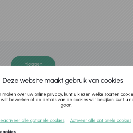
Inloggen
Gebruikersnaam
Deze website maakt gebruik van cookies
Wachtwoord
maken over uw online privacy, kunt u kiezen welke soorten cooki
ino
 wilt bewerken of de details van de cookies wilt bekijken, kunt u 
gaan.
eactiveer alle optionele cookies
Activeer alle optionele cookies
tdek
Onthoud mij op deze computer
 cookies
» Aanmelden als nieuwe gebruiker