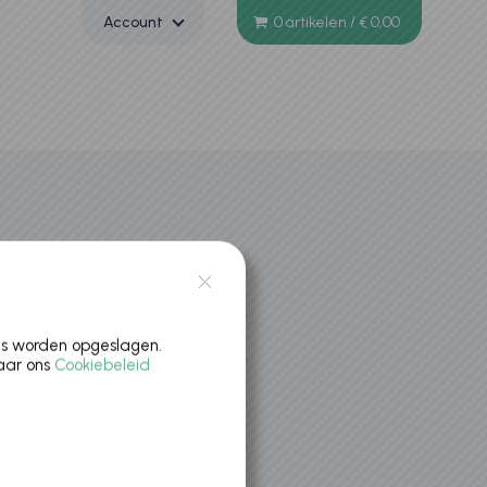
Account
0 artikelen
/
€ 0,00
es worden opgeslagen.
naar ons
Cookiebeleid