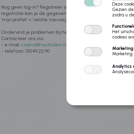
Deze cooki
Nog geen log-in? Registreer je als nieuwe gebruiker. Na
Gezien de 
registratie kan je de gegevens van jouw kind toevoegen via
zodra u de
'mijn profiel' < 'relatie toevoegen'.
Functionel
Het uitsch
Ondervind je problemen bij het registreren/aanmelden?
cookies wo
Contacteer ons via:
- e-mail:
casino@houthalen-helchteren.be
Marketing
- telefoon: 011/49.22.90
Marketing 
Analytics 
Analysecoo