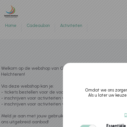
Home
Cadeaubon
Activiteiten
Welkom op de webshop van Gemeentebestuur Houthalen-
Helchteren!
Via deze webshop kan je:
Omdat we ons zorgen 
- tickets bestellen voor de voorstellingen van cultuurhuis Cas
Als u later uw keuze
- inschrijven voor activiteiten van cultuurhuis Casino
- inschrijven voor activiteiten van het vakantieaanbod
D
Meld je aan met jouw gebruiksnaam en wachtwoord en on
ons uitgebreid aanbod!
Essentiële